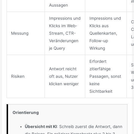
i
Aussagen
Impressions und
Impressions und
C
Klicks im Web-
Klicks aus
C
Messung
Stream, CTR-
Quellenkarten,
L
Veränderungen
Follow-up
u
je Query
Wirkung
Erfordert
S
Antwort reicht
zitierfähige
W
Risiken
oft aus, Nutzer
Passagen, sonst
u
klicken weniger
keine
3
Sichtbarkeit
Orientierung
Übersicht mit KI
: Schreib zuerst die Antwort, dann
die Belege. Ein präziser Kernabsatz plus 2 bis 3