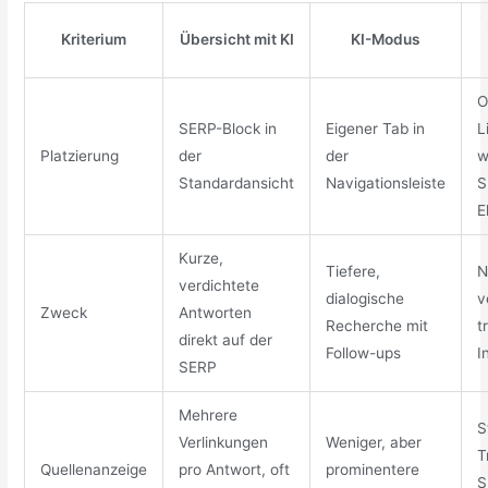
Kriterium
Übersicht mit KI
KI-Modus
O
SERP-Block in
Eigener Tab in
L
Platzierung
der
der
w
Standardansicht
Navigationsleiste
S
E
Kurze,
Tiefere,
N
verdichtete
dialogische
v
Zweck
Antworten
Recherche mit
t
direkt auf der
Follow-ups
I
SERP
Mehrere
S
Verlinkungen
Weniger, aber
T
Quellenanzeige
pro Antwort, oft
prominentere
S