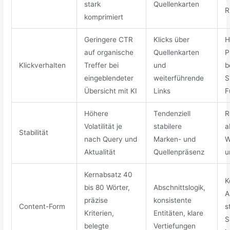
stark
Quellenkarten
R
komprimiert
Geringere CTR
Klicks über
H
auf organische
Quellenkarten
P
Klickverhalten
Treffer bei
und
b
eingeblendeter
weiterführende
S
Übersicht mit KI
Links
F
Höhere
Tendenziell
R
Volatilität je
stabilere
a
Stabilität
nach Query und
Marken- und
W
Aktualität
Quellenpräsenz
u
Kernabsatz 40
K
bis 80 Wörter,
Abschnittslogik,
A
präzise
konsistente
Content-Form
s
Kriterien,
Entitäten, klare
S
belegte
Vertiefungen